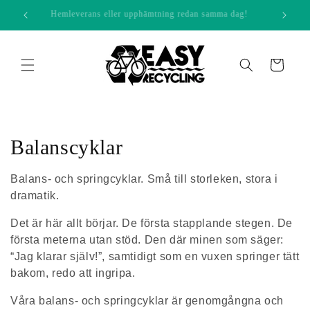
vidare
loppis
Hemleverans eller upphämtning redan samma dag!
till
innehåll
Varukorg
P
Balanscyklar
r
Balans- och springcyklar. Små till storleken, stora i
o
dramatik.
d
Det är här allt börjar. De första stapplande stegen. De
första meterna utan stöd. Den där minen som säger:
u
“Jag klarar själv!”, samtidigt som en vuxen springer tätt
bakom, redo att ingripa.
k
Våra balans- och springcyklar är genomgångna och
t