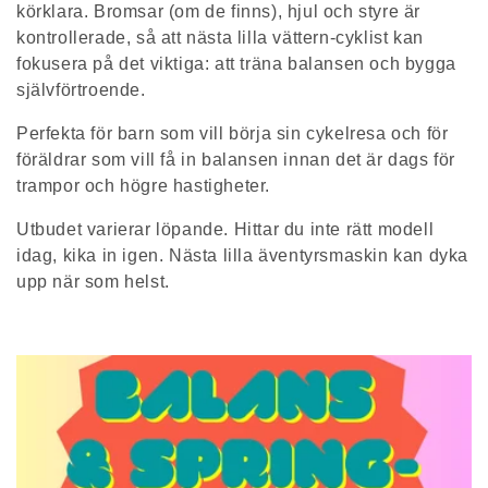
körklara. Bromsar (om de finns), hjul och styre är
s
kontrollerade, så att nästa lilla vättern-cyklist kan
fokusera på det viktiga: att träna balansen och bygga
e
självförtroende.
r
Perfekta för barn som vill börja sin cykelresa och för
i
föräldrar som vill få in balansen innan det är dags för
trampor och högre hastigheter.
e
Utbudet varierar löpande. Hittar du inte rätt modell
:
idag, kika in igen. Nästa lilla äventyrsmaskin kan dyka
upp när som helst.