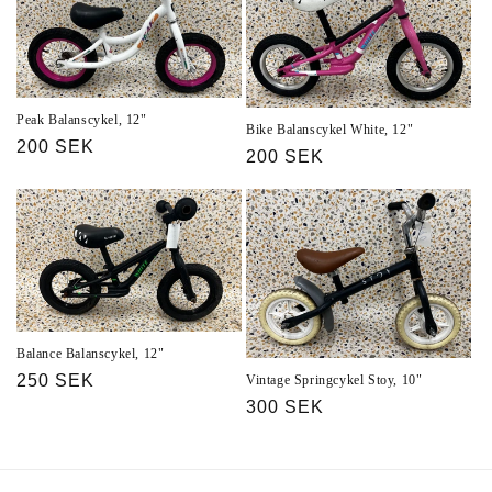
Peak Balanscykel, 12"
Bike Balanscykel White, 12"
Ordinarie
200 SEK
Ordinarie
200 SEK
pris
pris
Balance Balanscykel, 12"
Ordinarie
250 SEK
Vintage Springcykel Stoy, 10"
pris
Ordinarie
300 SEK
pris