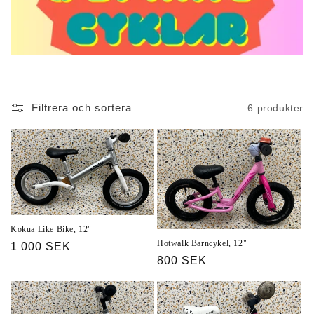
Filtrera och sortera
6 produkter
Kokua Like Bike, 12"
Hotwalk Barncykel, 12"
Ordinarie
1 000 SEK
Ordinarie
800 SEK
pris
pris