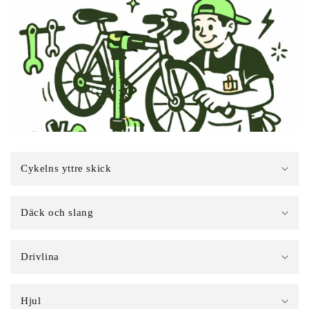
Cykelns yttre skick
Däck och slang
Drivlina
Hjul